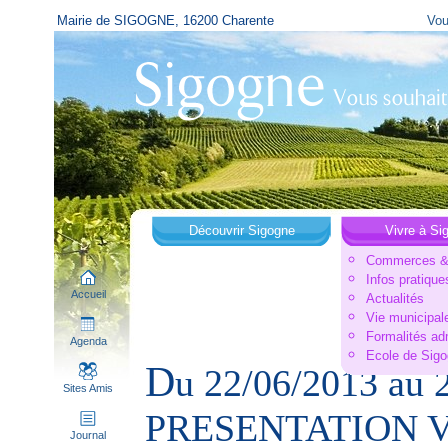
Mairie de SIGOGNE, 16200 Charente
Vou
Découvrir Sigogne
Vivre à Si
Commerces & 
Infos pratique
Accueil
Actualités
Vie municipal
Formalités ad
Agenda
Ecole de Sig
D
u 22/06/2013 au
Sites Amis
PRESENTATION V
Journal