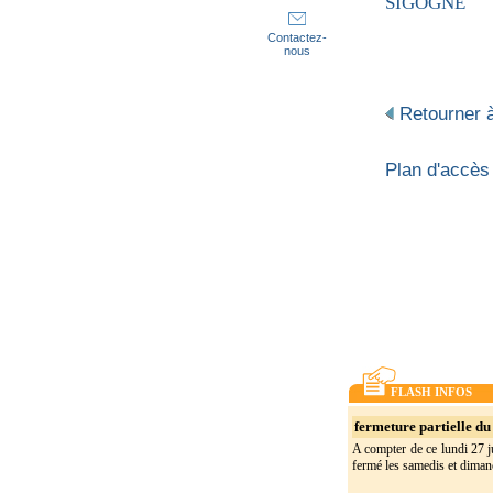
SIGOGNE
Contactez-
nous
Retourner à
Plan d'accès
FLASH INFOS
fermeture partielle du 
A compter de ce lundi 27 ju
fermé les samedis et dimanc