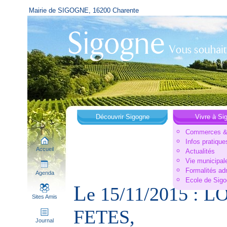
Mairie de SIGOGNE, 16200 Charente
Découvrir Sigogne
Vivre à Si
Commerces & 
Infos pratique
Accueil
Actualités
Vie municipal
Formalités ad
Agenda
Ecole de Sig
L
e 15/11/2015 :
Sites Amis
FETES,
Journal