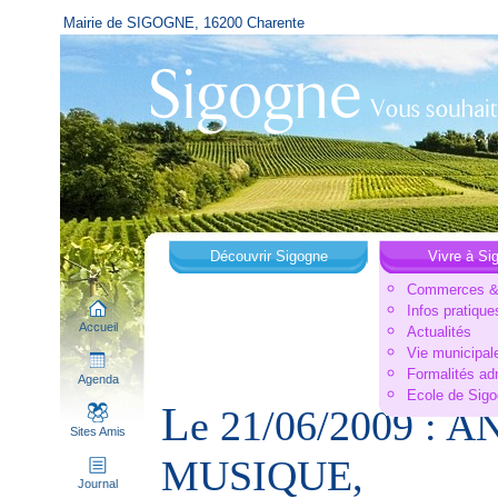
Mairie de SIGOGNE, 16200 Charente
Découvrir Sigogne
Vivre à Si
Commerces & 
Infos pratique
Accueil
Actualités
Vie municipal
Formalités ad
Agenda
Ecole de Sig
L
e 21/06/2009 :
Sites Amis
MUSIQUE,
Journal