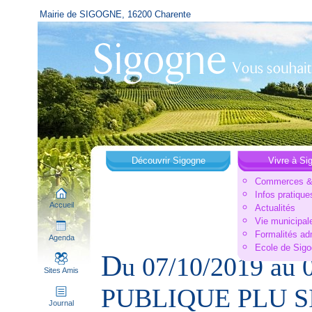
Mairie de SIGOGNE, 16200 Charente
Découvrir Sigogne
Vivre à Si
Commerces & 
Infos pratique
Accueil
Actualités
Vie municipal
Formalités ad
Agenda
Ecole de Sig
D
u 07/10/2019 au
Sites Amis
PUBLIQUE PLU S
Journal