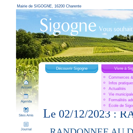
Mairie de SIGOGNE, 16200 Charente
Découvrir Sigogne
Vivre à Si
Commerces & 
Infos pratique
Accueil
Actualités
Vie municipal
Formalités ad
Agenda
Ecole de Sig
L
e 02/12/2023 :
Sites Amis
RANDONNEE AU DE
Journal