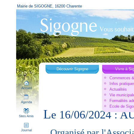
Mairie de SIGOGNE, 16200 Charente
Découvrir Sigogne
Vivre à Si
Commerces & 
Infos pratique
Accueil
Actualités
Vie municipal
Formalités ad
Agenda
Ecole de Sig
L
e 16/06/2024 :
Sites Amis
Organisé par l'Assoc
Journal