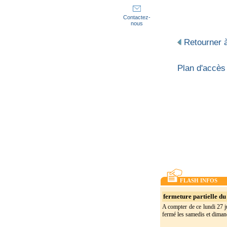
Contactez-
nous
Retourner à
Plan d'accès
FLASH INFOS
fermeture partielle du 
A compter de ce lundi 27 ju
fermé les samedis et dimanc