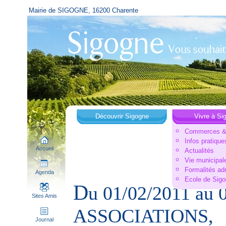
Mairie de SIGOGNE, 16200 Charente
Découvrir Sigogne
Vivre à Si
Commerces & 
Infos pratique
Accueil
Actualités
Vie municipal
Formalités ad
Agenda
Ecole de Sig
D
u 01/02/2011 au
Sites Amis
ASSOCIATIONS,
Journal