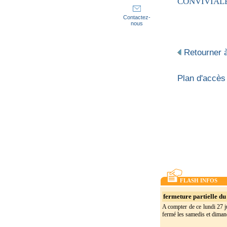
CONVIVIAL
Contactez-
nous
Retourner à
Plan d'accès
FLASH INFOS
fermeture partielle du 
A compter de ce lundi 27 ju
fermé les samedis et dimanc