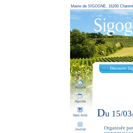
Mairie de SIGOGNE, 16200 Charen
Découvrir Si
Accueil
Agenda
D
u 15/0
Sites Amis
Organisée pa
Journal