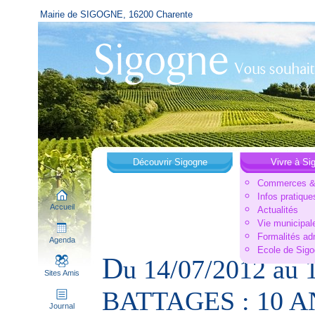
Mairie de SIGOGNE, 16200 Charente
Découvrir Sigogne
Vivre à Si
Commerces & 
Infos pratique
Accueil
Actualités
Vie municipal
Formalités ad
Agenda
Ecole de Sig
D
u 14/07/2012 au
Sites Amis
BATTAGES : 10 A
Journal