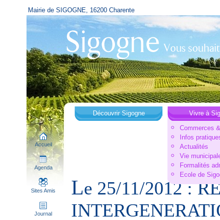
Mairie de SIGOGNE, 16200 Charente
Découvrir Sigogne
Vivre à Si
Commerces & 
Infos pratique
Accueil
Actualités
Vie municipal
Formalités ad
Agenda
Ecole de Sig
L
e 25/11/2012 : 
Sites Amis
INTERGENERATI
Journal