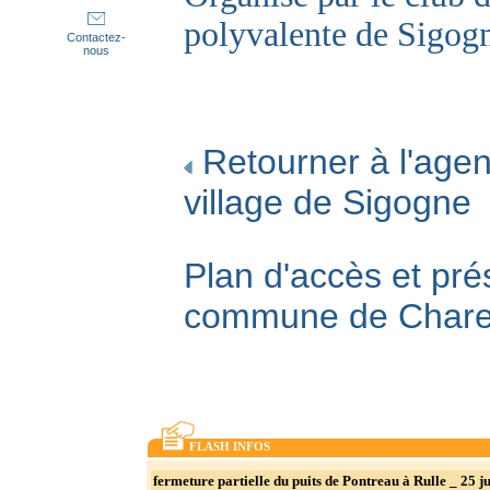
polyvalente de Sigog
Contactez-
nous
Retourner à l'agen
village de Sigogne
Plan d'accès et pré
commune de Char
FLASH INFOS
fermeture partielle du puits de Pontreau à Rulle _ 25 ju