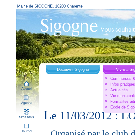
Mairie de SIGOGNE, 16200 Charente
Découvrir Sigogne
Vivre à Si
Commerces & 
Infos pratique
Accueil
Actualités
Vie municipal
Formalités ad
Agenda
Ecole de Sig
L
e 11/03/2012 :
Sites Amis
Organisé par le club d
Journal