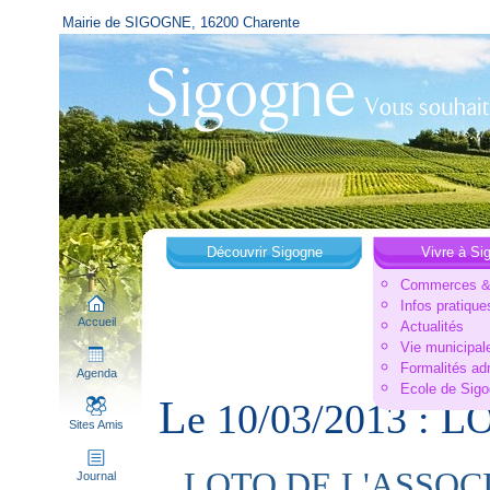
Mairie de SIGOGNE, 16200 Charente
Découvrir Sigogne
Vivre à Si
Commerces & 
Infos pratique
Accueil
Actualités
Vie municipal
Formalités ad
Agenda
Ecole de Sig
L
e 10/03/2013 :
Sites Amis
LOTO DE L'ASSOC
Journal