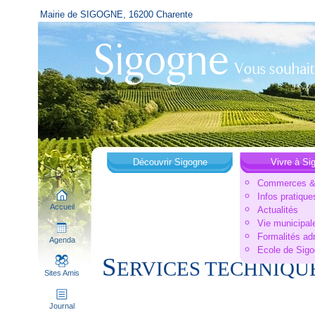
Mairie de SIGOGNE, 16200 Charente
Découvrir Sigogne
Vivre à Si
Commerces & 
Infos pratique
Accueil
Actualités
Vie municipal
Formalités ad
Agenda
Ecole de Sig
S
ERVICES TECHNIQUE
Sites Amis
Journal