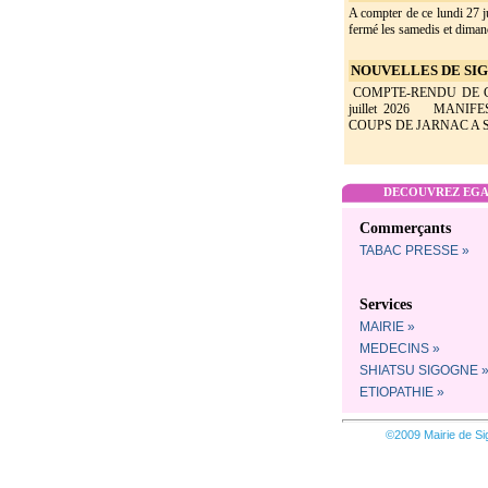
A compter de ce lundi 27 ju
fermé les samedis et dimanc
NOUVELLES DE SIGO
COMPTE-RENDU DE CON
juillet 2026 MANIF
COUPS DE JARNAC A SI
DECOUVREZ EGAL
Commerçants
TABAC PRESSE »
Services
MAIRIE »
MEDECINS »
SHIATSU SIGOGNE 
ETIOPATHIE »
©2009 Mairie de Si