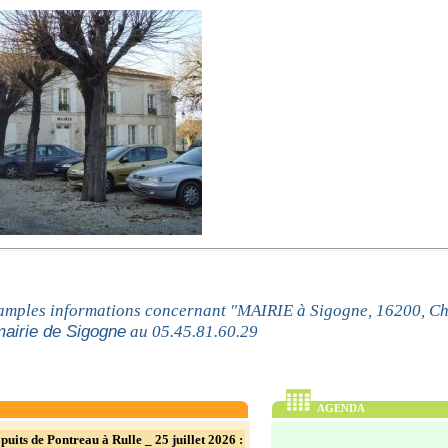
 amples informations concernant "MAIRIE à Sigogne, 16200, Ch
airie de Sigogne
au 05.45.81.60.29
AGENDA
puits de Pontreau à Rulle _ 25 juillet 2026 :