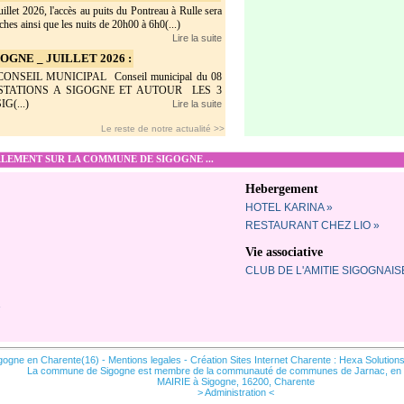
illet 2026, l'accès au puits du Pontreau à Rulle sera
hes ainsi que les nuits de 20h00 à 6h0(...)
Lire la suite
GNE _ JUILLET 2026 :
SEIL MUNICIPAL Conseil municipal du 08
ESTATIONS A SIGOGNE ET AUTOUR LES 3
G(...)
Lire la suite
Le reste de notre actualité >>
EMENT SUR LA COMMUNE DE SIGOGNE ...
Hebergement
HOTEL KARINA »
RESTAURANT CHEZ LIO »
Vie associative
CLUB DE L'AMITIE SIGOGNAIS
»
gogne en Charente(16) -
Mentions legales
-
Création Sites Internet Charente : Hexa Solution
La commune de Sigogne est membre de la communauté de communes de Jarnac, en
MAIRIE à Sigogne, 16200, Charente
> Administration <