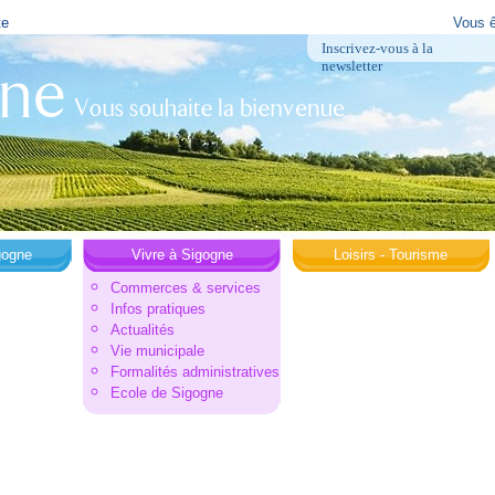
te
Vous ê
Inscrivez-vous à la
newsletter
gogne
Vivre à Sigogne
Loisirs - Tourisme
Commerces & services
Infos pratiques
Actualités
Vie municipale
Formalités administratives
Ecole de Sigogne