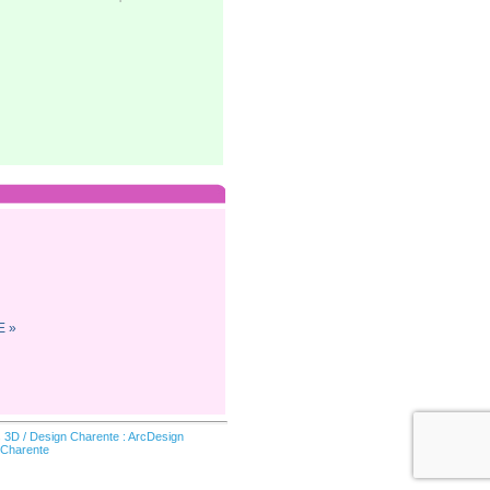
E »
s 3D
/
Design Charente : ArcDesign
 Charente