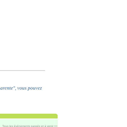
arente", vous pouvez
Tous les événements passés et à venir >>