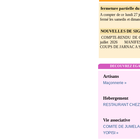
fermeture partielle du 
A compter de ce lundi 27 ju
fermé les samedis et dimanc
NOUVELLES DE SIGO
COMPTE-RENDU DE CON
juillet 2026 MANIF
COUPS DE JARNAC A SI
DECOUVREZ EGAL
Artisans
Maçonnerie »
Hebergement
RESTAURANT CHEZ 
Vie associative
COMITE DE JUMELA
YOPISI »