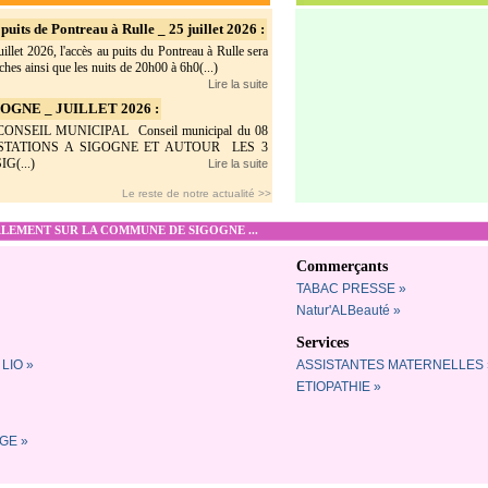
puits de Pontreau à Rulle _ 25 juillet 2026 :
illet 2026, l'accès au puits du Pontreau à Rulle sera
hes ainsi que les nuits de 20h00 à 6h0(...)
Lire la suite
GNE _ JUILLET 2026 :
SEIL MUNICIPAL Conseil municipal du 08
ESTATIONS A SIGOGNE ET AUTOUR LES 3
G(...)
Lire la suite
Le reste de notre actualité >>
EMENT SUR LA COMMUNE DE SIGOGNE ...
Commerçants
TABAC PRESSE »
Natur'ALBeauté »
Services
LIO »
ASSISTANTES MATERNELLES 
ETIOPATHIE »
GE »