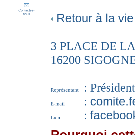
Contactez-
Retour à la vi
nous
3 PLACE DE L
16200 SIGOGN
: Préside
Représentant
comite.
:
E-mail
faceboo
:
Lien
Pourquoi cett