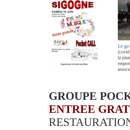
Le g
(covid
la plu
emport
associa
GROUPE POCK
ENTREE GRAT
RESTAURATION