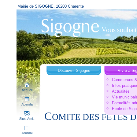
Mairie de SIGOGNE, 16200 Charente
Découvrir Sigogne
Vivre à Si
Commerces & 
Infos pratique
Accueil
Actualités
Vie municipal
Formalités ad
Agenda
Ecole de Sig
C
OMITE DES FETES D
Sites Amis
Journal