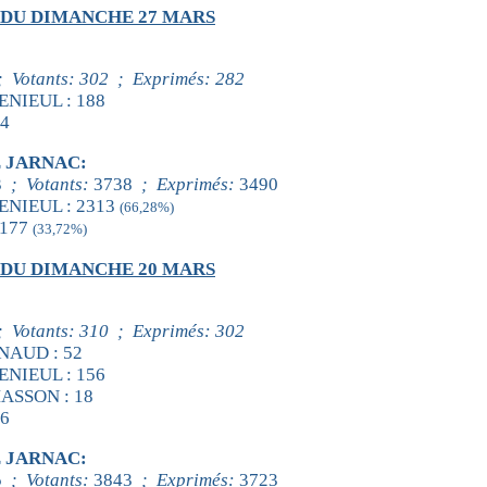
 DU DIMANCHE 27 MARS
 ; Votants: 302 ; Exprimés: 282
DENIEUL : 188
94
E JARNAC:
3
; Votants:
3738
; Exprimés:
3490
DENIEUL : 2313
(66,28%)
1177
(33,72%)
 DU DIMANCHE 20 MARS
 ; Votants: 310 ; Exprimés: 302
NNAUD : 52
DENIEUL : 156
MASSON : 18
76
E JARNAC:
5
; Votants:
3843
; Exprimés:
3723