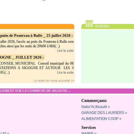
AGENDA
puits de Pontreau à Rulle _ 25 juillet 2026 :
illet 2026, l'accès au puits du Pontreau à Rulle sera
hes ainsi que les nuits de 20h00 à 6h0(...)
Lire la suite
GNE _ JUILLET 2026 :
SEIL MUNICIPAL Conseil municipal du 08
ESTATIONS A SIGOGNE ET AUTOUR LES 3
G(...)
Lire la suite
Le reste de notre actualité >>
EMENT SUR LA COMMUNE DE SIGOGNE ...
Commerçants
Natur'ALBeauté »
GARAGE DES LAURIERS »
ALIMENTATION COOP »
Services
LIO »
MAIRIE »