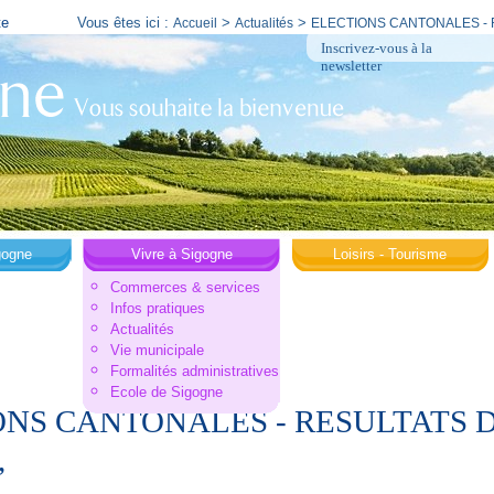
te
Vous êtes ici :
>
>
Accueil
Actualités
ELECTIONS CANTONALES - 
Inscrivez-vous à la
newsletter
gogne
Vivre à Sigogne
Loisirs - Tourisme
Commerces & services
Infos pratiques
Actualités
Vie municipale
Formalités administratives
Ecole de Sigogne
ONS CANTONALES - RESULTATS
,