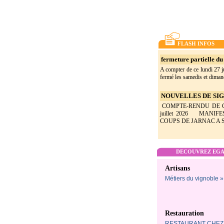
FLASH INFOS
fermeture partielle du 
A compter de ce lundi 27 ju
fermé les samedis et dimanc
NOUVELLES DE SIGO
COMPTE-RENDU DE CON
juillet 2026 MANIF
COUPS DE JARNAC A SI
DECOUVREZ EGAL
Artisans
Métiers du vignoble »
Restauration
RESTAURANT CHEZ 