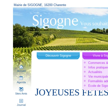
Mairie de SIGOGNE, 16200 Charente
Découvrir Sigogne
Vivre à Si
Commerces & 
Infos pratique
Accueil
Actualités
Vie municipal
Formalités ad
Agenda
Ecole de Sig
J
OYEUSES FETES
Sites Amis
Journal