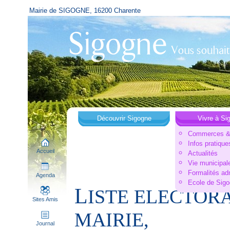
Mairie de SIGOGNE, 16200 Charente
Découvrir Sigogne
Vivre à Si
Commerces & 
Infos pratique
Accueil
Actualités
Vie municipal
Formalités ad
Agenda
Ecole de Sig
L
ISTE ELECTOR
Sites Amis
MAIRIE,
Journal