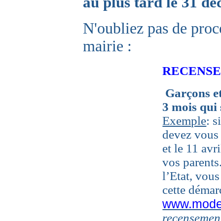
au plus tard le 31 d
N'oubliez pas de proc
mairie :
RECENS
Garçons
e
3
mois
qui
Exemple
: s
devez vous p
et le 11 avr
vos parents
l’Etat, vous
cette démarc
www.modern
recensemen