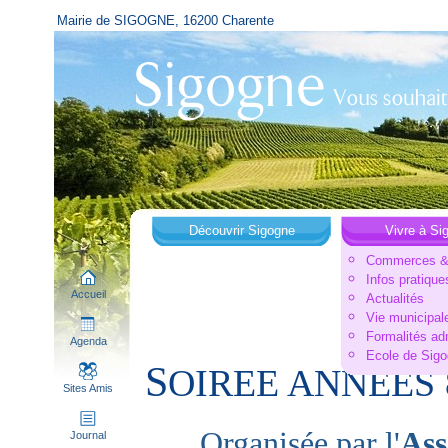
Mairie de SIGOGNE, 16200 Charente
Découvrir Sigogne
Vivre à Si
Commerces & 
Infos pratique
Accueil
Actualités
Vie municipal
Formalités ad
Agenda
Ecole de Sig
S
OIREE ANNEES 
Sites Amis
Organisée par l'
Ass
Journal