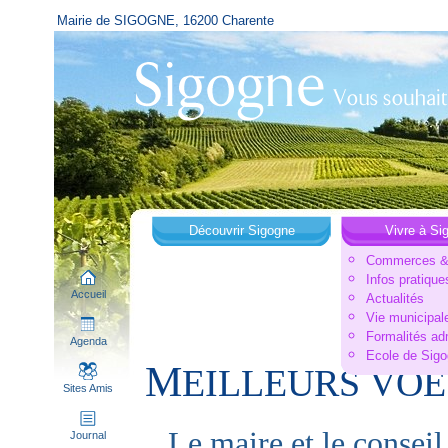
Mairie de SIGOGNE, 16200 Charente
Découvrir Sigogne
Vivre à Si
Commerces & 
Infos pratique
Accueil
Actualités
Vie municipal
Formalités ad
Agenda
Ecole de Sig
M
EILLEURS VOE
Sites Amis
Le maire et le consei
Journal