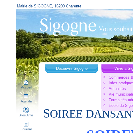
Mairie de SIGOGNE, 16200 Charente
Découvrir Sigogne
Vivre à Si
Commerces & 
Infos pratique
Accueil
Actualités
Vie municipal
Formalités ad
Agenda
Ecole de Sig
S
OIREE DANSAN
Sites Amis
Journal