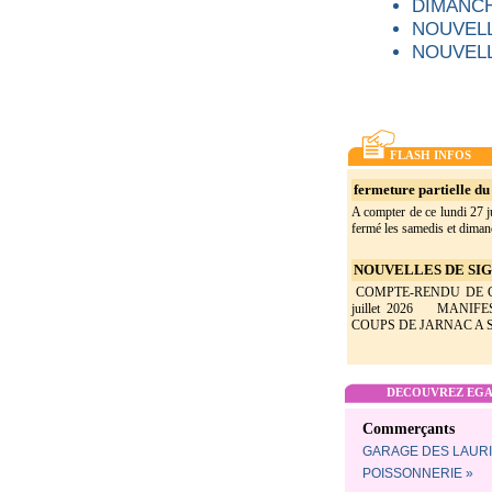
DIMANCH
NOUVELL
NOUVELL
FLASH INFOS
fermeture partielle du 
A compter de ce lundi 27 ju
fermé les samedis et dimanc
NOUVELLES DE SIGO
COMPTE-RENDU DE CON
juillet 2026 MANIF
COUPS DE JARNAC A SI
DECOUVREZ EGAL
Commerçants
GARAGE DES LAURI
POISSONNERIE »