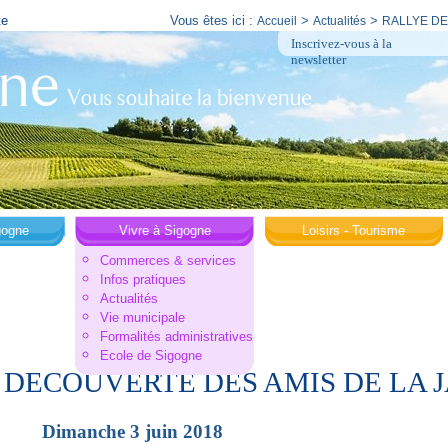
te
Vous êtes ici :
>
>
Accueil
Actualités
RALLYE DE
Inscrivez-vous à la
newsletter
gogne
Vivre à Sigogne
Loisirs - Tourisme
Commerces & services
Infos pratiques
Actualités
Vie municipale
Formalités administratives
Ecole de Sigogne
 DECOUVERTE DES AMIS DE LA J
Dimanche 3 juin 2018