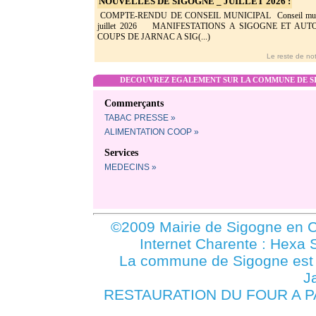
NOUVELLES DE SIGOGNE _ JUILLET 2026 :
COMPTE-RENDU DE CONSEIL MUNICIPAL Conseil munic
juillet 2026 MANIFESTATIONS A SIGOGNE ET AU
COUPS DE JARNAC A SIG(...)
Le reste de not
DECOUVREZ EGALEMENT SUR LA COMMUNE DE SI
Commerçants
TABAC PRESSE »
ALIMENTATION COOP »
Services
MEDECINS »
©2009 Mairie de Sigogne en C
Internet Charente : Hexa 
La commune de Sigogne es
J
RESTAURATION DU FOUR A PAI