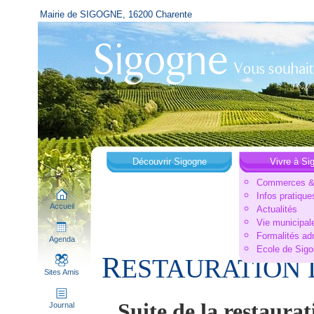
Mairie de SIGOGNE, 16200 Charente
Découvrir Sigogne
Vivre à Si
Commerces & 
Infos pratique
Accueil
Actualités
Vie municipal
Formalités ad
Agenda
Ecole de Sig
R
ESTAURATION D
Sites Amis
Suite de la rest
Journal