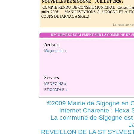
NOUVELLES DE SIGOGNE _ JUILLET 2026 :
COMPTE-RENDU DE CONSEIL MUNICIPAL Conseil munic
juillet 2026 MANIFESTATIONS A SIGOGNE ET AU
COUPS DE JARNAC A SIG(...)
Le reste de not
DECOUVREZ EGALEMENT SUR LA COMMUNE DE SI
Artisans
Maçonnerie »
Services
MEDECINS »
ETIOPATHIE »
©2009 Mairie de Sigogne en C
Internet Charente : Hexa 
La commune de Sigogne es
J
REVEILLON DE LA ST SYLVEST