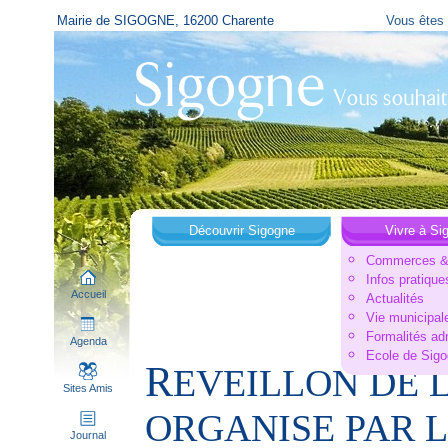
Mairie de SIGOGNE, 16200 Charente
Vous êtes 
Découvrir Sigogne
Vivre à Si
Commerces & 
Infos pratique
Accueil
Actualités
Vie municipal
Formalités ad
Agenda
Ecole de Sig
R
EVEILLON DE 
Sites Amis
ORGANISE PAR L
Journal