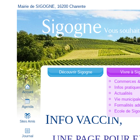
Mairie de SIGOGNE, 16200 Charente
Découvrir Sigogne
Vivre à Si
Commerces & 
Infos pratique
Accueil
Actualités
Vie municipal
Formalités ad
Agenda
Ecole de Sig
I
NFO VACCIN,
Sites Amis
UNE PAGE POUR E
Journal