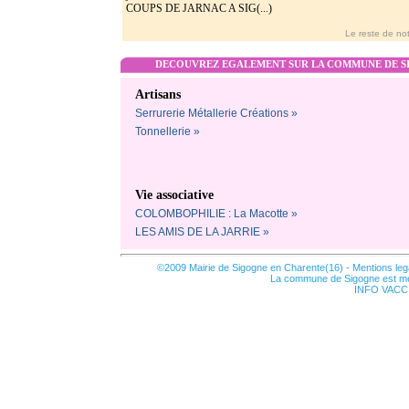
COUPS DE JARNAC A SIG(...)
Le reste de not
DECOUVREZ EGALEMENT SUR LA COMMUNE DE SI
Artisans
Serrurerie Métallerie Créations »
Tonnellerie »
Vie associative
COLOMBOPHILIE : La Macotte »
LES AMIS DE LA JARRIE »
©2009 Mairie de Sigogne en Charente(16) -
Mentions leg
La commune de Sigogne est m
INFO VACCI