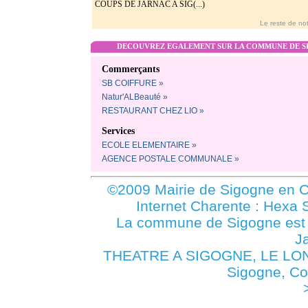
COUPS DE JARNAC A SIG(...)
Le reste de not
DECOUVREZ EGALEMENT SUR LA COMMUNE DE SI
Commerçants
SB COIFFURE »
Natur'ALBeauté »
RESTAURANT CHEZ LIO »
Services
ECOLE ELEMENTAIRE »
AGENCE POSTALE COMMUNALE »
©2009 Mairie de Sigogne en C
Internet Charente : Hexa 
La commune de Sigogne es
J
THEATRE A SIGOGNE, LE LO
Sigogne, C