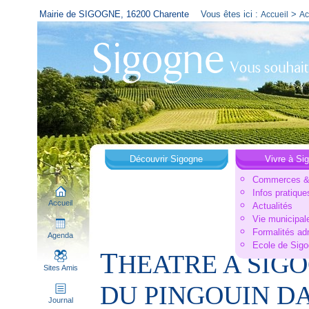
Mairie de SIGOGNE, 16200 Charente
Vous êtes ici :
>
Accueil
Ac
Découvrir Sigogne
Vivre à Si
Commerces & 
Infos pratique
Accueil
Actualités
Vie municipal
Formalités ad
Agenda
Ecole de Sig
T
HEATRE A SIG
Sites Amis
DU PINGOUIN DA
Journal