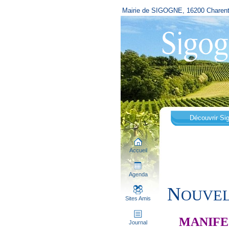
Mairie de SIGOGNE, 16200 Charen
Découvrir Si
Accueil
Agenda
N
OUVELL
Sites Amis
MANIF
Journal