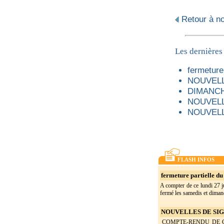
Retour à not
Les dernières
fermeture 
NOUVELL
DIMANCH
NOUVELL
NOUVELL
FLASH INFOS
fermeture partielle du 
A compter de ce lundi 27 ju
fermé les samedis et dimanc
NOUVELLES DE SIGO
COMPTE-RENDU DE CON