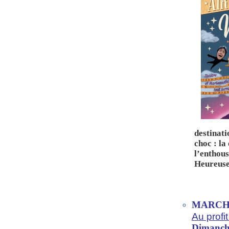
destinat
choc : la
l’enthou
Heureuse
MARCH
Au profi
Dimanc