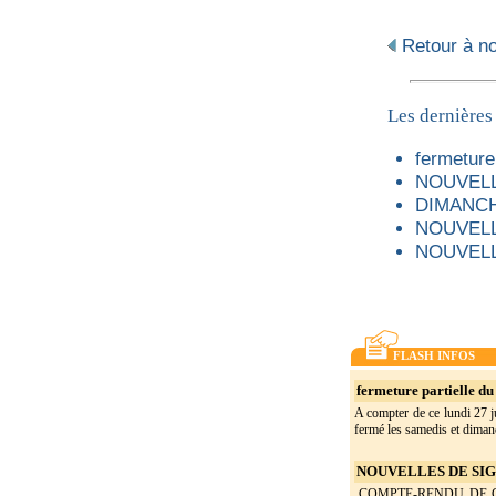
Retour à not
Les dernières
fermeture 
NOUVELL
DIMANCH
NOUVELL
NOUVELL
FLASH INFOS
fermeture partielle du 
A compter de ce lundi 27 ju
fermé les samedis et dimanc
NOUVELLES DE SIGO
COMPTE-RENDU DE CON