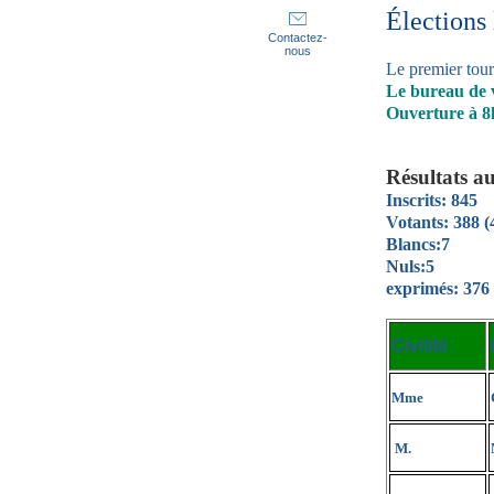
Élections
Contactez-
nous
Le premier tour
Le bureau de v
Ouverture à 8
Résultats a
Inscrits: 845
Votants: 388 
Blancs:7
Nuls:5
exprimés: 376
Civilité
Mme
M.