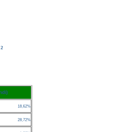
 2
ndi)
18,62%
28,72%