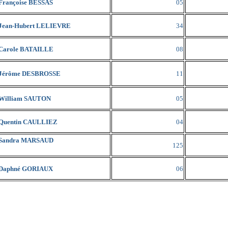
Françoise BESSAS
05
Jean-Hubert LELIEVRE
34
Carole BATAILLE
08
Jérôme DESBROSSE
11
William SAUTON
05
Quentin CAULLIEZ
04
Sandra MARSAUD
125
Daphné GORIAUX
06