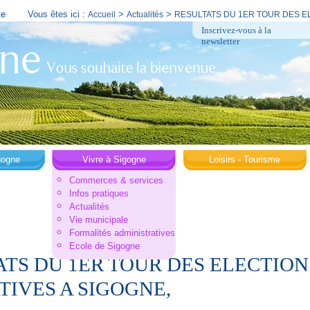
te
Vous êtes ici :
>
>
Accueil
Actualités
RESULTATS DU 1ER TOUR DES EL
Inscrivez-vous à la
newsletter
gogne
Vivre à Sigogne
Loisirs - Tourisme
Commerces & services
Infos pratiques
Actualités
Vie municipale
Formalités administratives
Ecole de Sigogne
ATS DU 1ER TOUR DES ELECTION
TIVES A SIGOGNE,