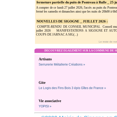
fermeture partielle du puits de Pontreau à Rulle _ 25 ju
A compter de ce lundi 27 juillet 2026, l'accès au puits du Pontrea
fermé les samedis et dimanches ainsi que les nuits de 20h00 à 6h0(
NOUVELLES DE SIGOGNE _ JUILLET 2026 :
COMPTE-RENDU DE CONSEIL MUNICIPAL Conseil munic
juillet 2026 MANIFESTATIONS A SIGOGNE ET AU
COUPS DE JARNAC A SIG(...)
Le reste de not
DECOUVREZ EGALEMENT SUR LA COMMUNE DE SI
Artisans
Serrurerie Métallerie Créations »
Gite
Le Logis des Fins Bois 3 épis Gîtes de France »
Vie associative
YOPISI »