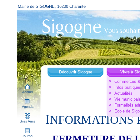
Mairie de SIGOGNE, 16200 Charente
Découvrir Sigogne
Vivre à Si
Commerces & 
Infos pratique
Accueil
Actualités
Vie municipal
Formalités ad
Agenda
Ecole de Sig
I
NFORMATIONS 
Sites Amis
FERMETURE DE L
Journal