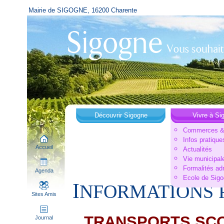
Mairie de SIGOGNE, 16200 Charente
Découvrir Sigogne
Vivre à Si
Commerces & 
Infos pratique
Accueil
Actualités
Vie municipal
Formalités ad
Agenda
Ecole de Sig
I
NFORMATIONS P
Sites Amis
TRANSPORTS SCO
Journal