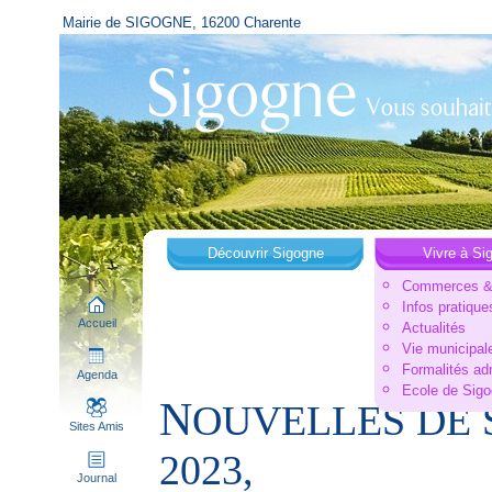
Mairie de SIGOGNE, 16200 Charente
Découvrir Sigogne
Vivre à Si
Commerces & 
Infos pratique
Accueil
Actualités
Vie municipal
Formalités ad
Agenda
Ecole de Sig
N
OUVELLES DE 
Sites Amis
2023,
Journal