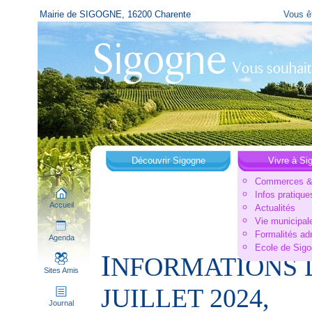
Mairie de SIGOGNE, 16200 Charente
Vous êt
Découvrir Sigogne
Vivre à Si
Commerces & 
Infos pratique
Accueil
Actualités
Vie municipal
Formalités ad
Agenda
Ecole de Sig
I
NFORMATIONS 
Sites Amis
JUILLET 2024,
Journal