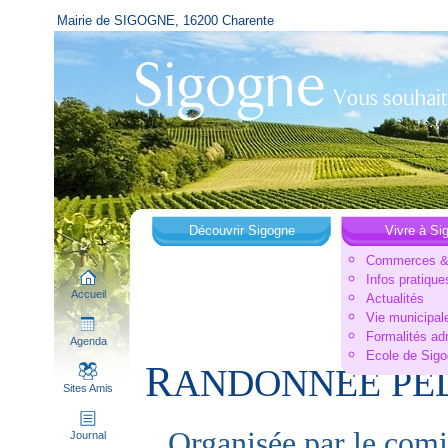
Mairie de SIGOGNE, 16200 Charente
Découvrir Sigogne
Vivre à Si
Commerces & 
Infos pratique
Accueil
Actualités
Vie municipal
Formalités ad
Agenda
Ecole de Sig
R
ANDONNEE PED
Sites Amis
Organisée par le comi
Journal