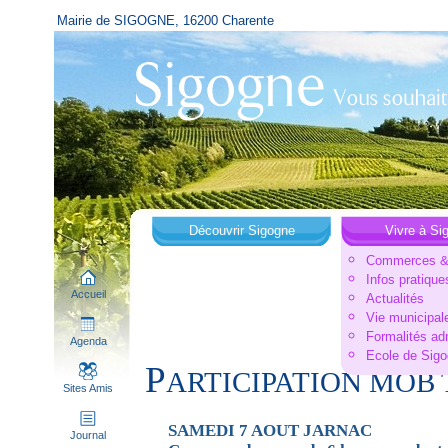
Mairie de SIGOGNE, 16200 Charente
Découvrir Sigogne
Vivre à Si
Commerces & 
Infos pratique
Accueil
Actualités
Vie municipal
Formalités ad
Agenda
Ecole de Sig
P
ARTICIPATION MOB
Sites Amis
SAMEDI 7 AOUT JARNAC
Journal