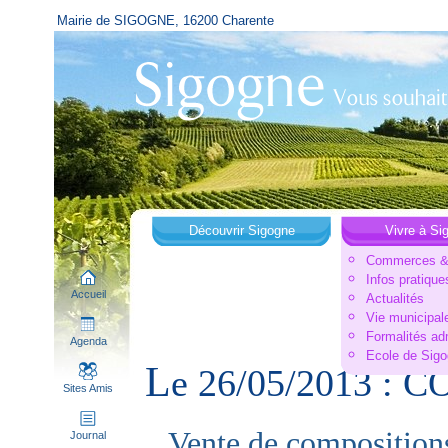
Mairie de SIGOGNE, 16200 Charente
Découvrir Sigogne
Vivre à Si
Commerces & 
Infos pratique
Accueil
Actualités
Vie municipal
Formalités ad
Agenda
Ecole de Sig
L
e 26/05/2013 :
Sites Amis
Vente de compositions 
Journal