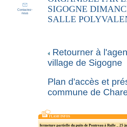
SIGOGNE DIMANC
Contactez-
nous
SALLE POLYVALE
Retourner à l'agen
village de Sigogne
Plan d'accès et pré
commune de Char
FLASH INFOS
fermeture partielle du puits de Pontreau à Rulle _ 25 ju