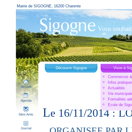
Mairie de SIGOGNE, 16200 Charente
Découvrir Sigogne
Vivre à Si
Commerces & 
Infos pratique
Accueil
Actualités
Vie municipal
Formalités ad
Agenda
Ecole de Sig
L
e 16/11/2014 :
Sites Amis
ORGANISEE PAR L
Journal