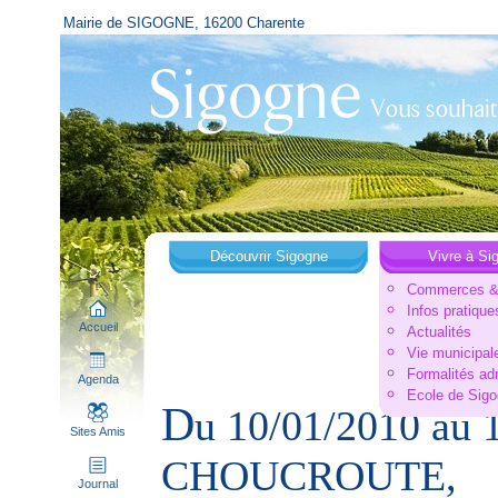
Mairie de SIGOGNE, 16200 Charente
Découvrir Sigogne
Vivre à Si
Commerces & 
Infos pratique
Accueil
Actualités
Vie municipal
Formalités ad
Agenda
Ecole de Sig
D
u 10/01/2010 au 
Sites Amis
CHOUCROUTE,
Journal