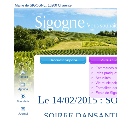
Mairie de SIGOGNE, 16200 Charente
Découvrir Sigogne
Vivre à Si
Commerces & 
Infos pratique
Accueil
Actualités
Vie municipal
Formalités ad
Agenda
Ecole de Sig
L
e 14/02/2015 : 
Sites Amis
SOIREE DANSANTE
Journal