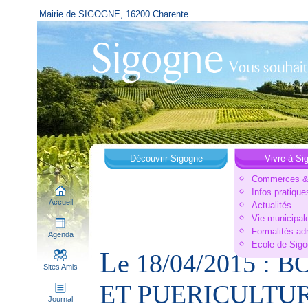
Mairie de SIGOGNE, 16200 Charente
Découvrir Sigogne
Vivre à Si
Commerces & 
Infos pratique
Accueil
Actualités
Vie municipal
Formalités ad
Agenda
Ecole de Sig
L
e 18/04/2015 
Sites Amis
ET PUERICULTUR
Journal