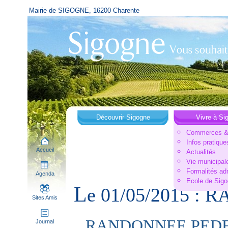
Mairie de SIGOGNE, 16200 Charente
Découvrir Sigogne
Vivre à Si
Commerces & 
Infos pratique
Accueil
Actualités
Vie municipal
Formalités ad
Agenda
Ecole de Sig
L
e 01/05/2015 :
Sites Amis
RANDONNEE PEDE
Journal