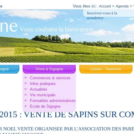
te
Vous êtes ici :
>
>
Accueil
Agenda
Inscrivez-vous à la
newsletter
gogne
Vivre à Sigogne
Loisirs - Tourisme
Commerces & services
Infos pratiques
Actualités
Vie municipale
Formalités administratives
Ecole de Sigogne
2/2015 : VENTE DE SAPINS SUR 
R NOEL VENTE ORGANISEE PAR L'ASSOCIATION DES PAR