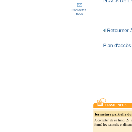
PLACE DE L
Contactez-
nous
Retourner à
Plan d'accès
FLASH INFOS
fermeture partielle du 
A compter de ce lundi 27 ju
fermé les samedis et dimanc