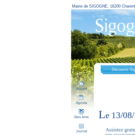
Mairie de SIGOGNE, 16200 Charen
Découvrir Si
Accueil
Agenda
L
e 13/0
Sites Amis
Assistez gra
Journal