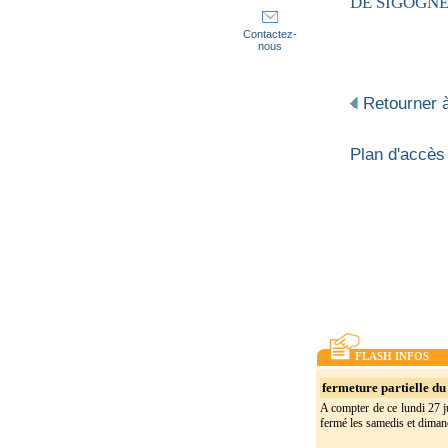
DE SIGOGNE P
Contactez-
nous
Retourner à
Plan d'accès
FLASH INFOS
fermeture partielle du 
A compter de ce lundi 27 ju
fermé les samedis et dimanc