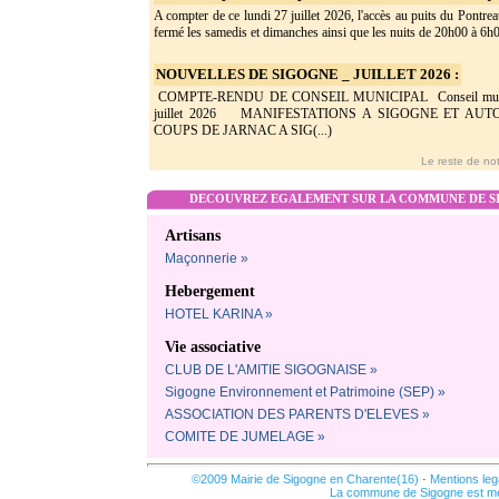
A compter de ce lundi 27 juillet 2026, l'accès au puits du Pontrea
fermé les samedis et dimanches ainsi que les nuits de 20h00 à 6h0(
NOUVELLES DE SIGOGNE _ JUILLET 2026 :
COMPTE-RENDU DE CONSEIL MUNICIPAL Conseil munic
juillet 2026 MANIFESTATIONS A SIGOGNE ET AU
COUPS DE JARNAC A SIG(...)
Le reste de not
DECOUVREZ EGALEMENT SUR LA COMMUNE DE SI
Artisans
Maçonnerie »
Hebergement
HOTEL KARINA »
Vie associative
CLUB DE L'AMITIE SIGOGNAISE »
Sigogne Environnement et Patrimoine (SEP) »
ASSOCIATION DES PARENTS D'ELEVES »
COMITE DE JUMELAGE »
©2009 Mairie de Sigogne en Charente(16) -
Mentions leg
La commune de Sigogne est m