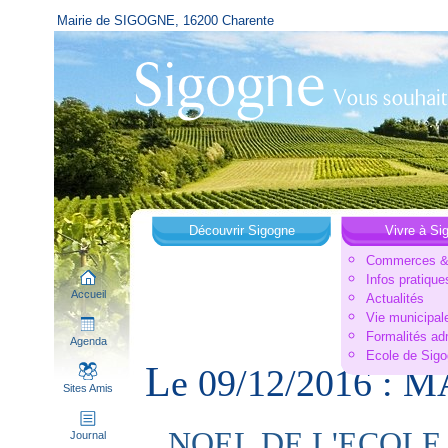
Mairie de SIGOGNE, 16200 Charente
Découvrir Sigogne
Vivre à Si
Commerces & 
Infos pratique
Accueil
Actualités
Vie municipal
Formalités ad
Agenda
Ecole de Sig
L
e 09/12/2016 :
Sites Amis
NOEL DE L'ECOLE Ave
Journal