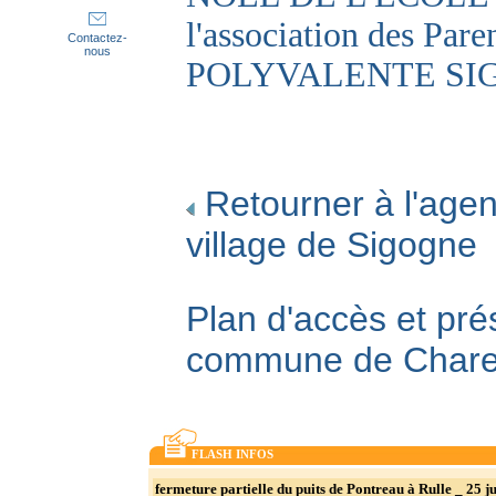
l'association des Par
Contactez-
nous
POLYVALENTE SI
Retourner à l'agen
village de Sigogne
Plan d'accès et pré
commune de Char
FLASH INFOS
fermeture partielle du puits de Pontreau à Rulle _ 25 ju