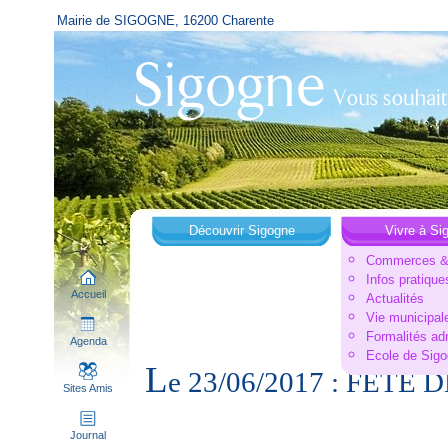
Mairie de SIGOGNE, 16200 Charente
Découvrir Sigogne
Vivre à Si
Commerces & 
Infos pratique
Accueil
Actualités
Vie municipal
Formalités ad
Agenda
Ecole de Sig
L
e 23/06/2017 : FETE 
Sites Amis
Journal