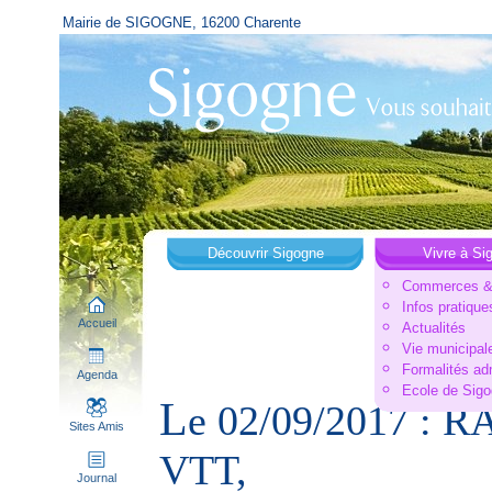
Mairie de SIGOGNE, 16200 Charente
Découvrir Sigogne
Vivre à Si
Commerces & 
Infos pratique
Accueil
Actualités
Vie municipal
Formalités ad
Agenda
Ecole de Sig
L
e 02/09/2017 
Sites Amis
VTT,
Journal