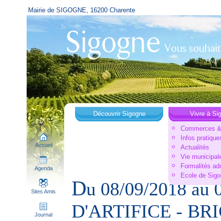
Mairie de SIGOGNE, 16200 Charente
Découvrir Sigogne
Vivre à Si
Commerces & 
Infos pratique
Accueil
Actualités
Vie municipal
Formalités ad
Agenda
Ecole de Sig
D
u 08/09/2018 au 
Sites Amis
D'ARTIFICE - BRI
Journal