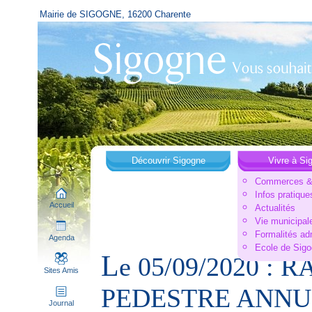
Mairie de SIGOGNE, 16200 Charente
Découvrir Sigogne
Vivre à Si
Commerces & 
Infos pratique
Accueil
Actualités
Vie municipal
Formalités ad
Agenda
Ecole de Sig
L
e 05/09/2020 :
Sites Amis
PEDESTRE ANNU
Journal